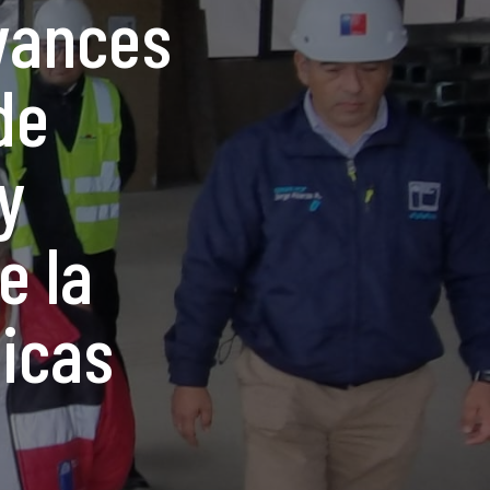
vances
de
y
e la
licas