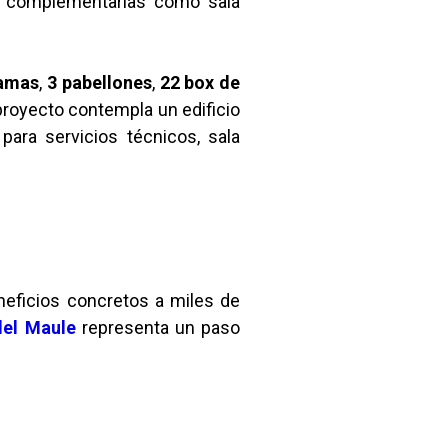
nes complementarias como sala
amas
,
3 pabellones
,
22 box de
 proyecto contempla un edificio
para servicios técnicos, sala
neficios concretos a miles de
del Maule
representa un paso