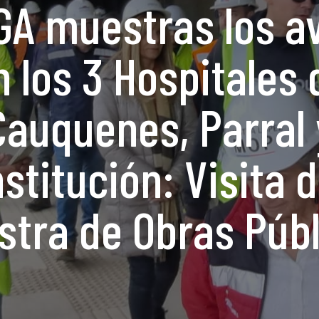
GA muestras los a
n los 3 Hospitales 
Cauquenes, Parral 
stitución: Visita d
stra de Obras Púb