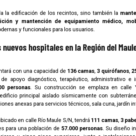
 la edificación de los recintos, sino también la
mante
sición y mantención de equipamiento médico, mobil
dernas y funcionales para los usuarios.
s nuevos hospitales en la Región del Maul
tará con una capacidad de
136 camas
,
3 quirófanos
,
2
de apoyo diagnóstico, terapéutico, administrativo e i
00 personas
. Su construcción se emplaza en calle
ificio principal aislado sísmicamente con subterráne
nes anexas para servicios técnicos, sala cuna, jardín infa
 ubicado en calle Río Maule S/N, tendrá
111 camas
,
3 pabe
ales para una población de
57.000 personas
. Su diseño in