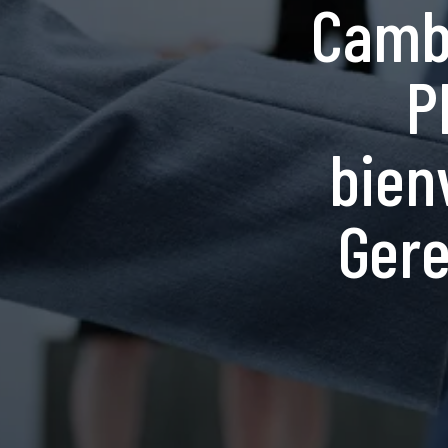
Cambi
P
bien
Gere