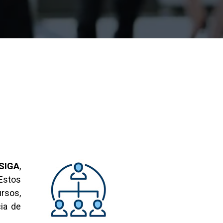
SIG
A
,
Estos
ursos,
cia de