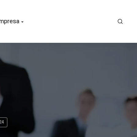
mpresa
24