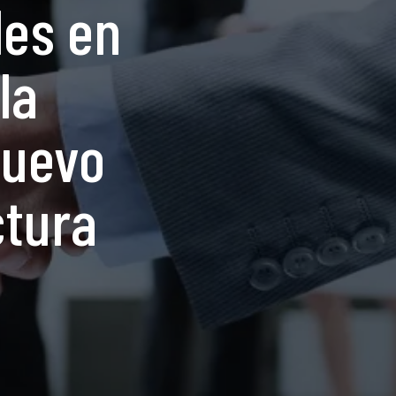
les en
la
nuevo
ctura