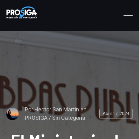
Por
Hector San Martin
en
Abril 17, 2024
PROSIGA
/
Sin Categoría