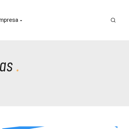
mpresa
cas