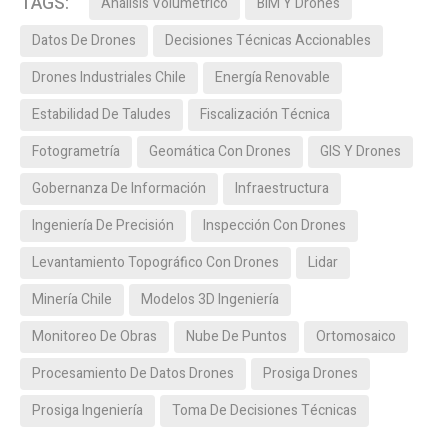
TAGS:
Análisis Volumétrico
BIM Y Drones
Datos De Drones
Decisiones Técnicas Accionables
Drones Industriales Chile
Energía Renovable
Estabilidad De Taludes
Fiscalización Técnica
Fotogrametría
Geomática Con Drones
GIS Y Drones
Gobernanza De Información
Infraestructura
Ingeniería De Precisión
Inspección Con Drones
Levantamiento Topográfico Con Drones
Lidar
Minería Chile
Modelos 3D Ingeniería
Monitoreo De Obras
Nube De Puntos
Ortomosaico
Procesamiento De Datos Drones
Prosiga Drones
Prosiga Ingeniería
Toma De Decisiones Técnicas