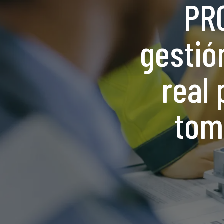
PRO
gestió
real 
tom