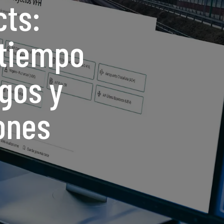
cts:
 tiempo
sgos y
ones