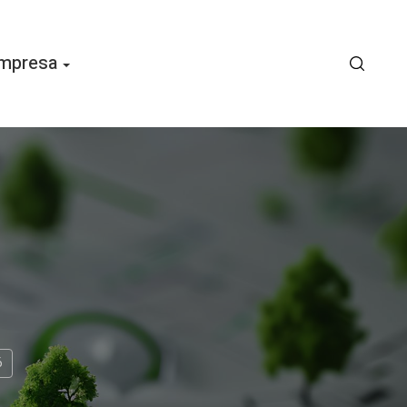
mpresa
6