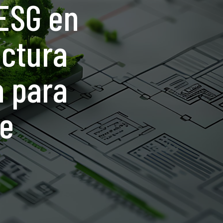
 ESG en
uctura
a para
le