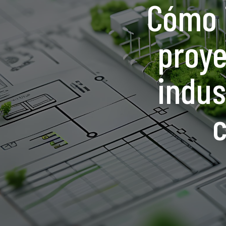
Cómo i
proye
indus
c