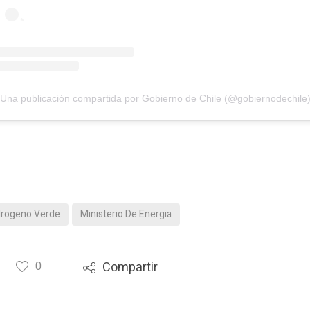
Una publicación compartida por Gobierno de Chile (@gobiernodechile
drogeno Verde
Ministerio De Energia
0
Compartir