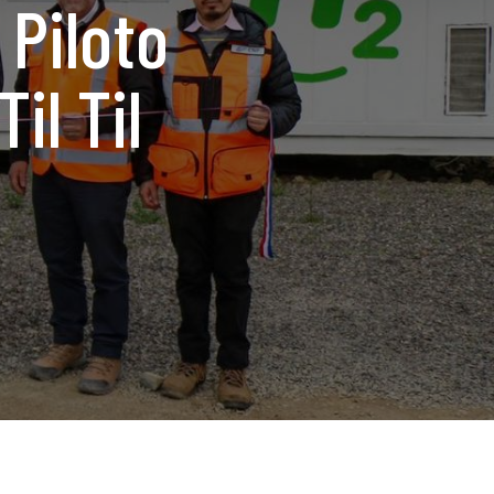
 Piloto
il Til