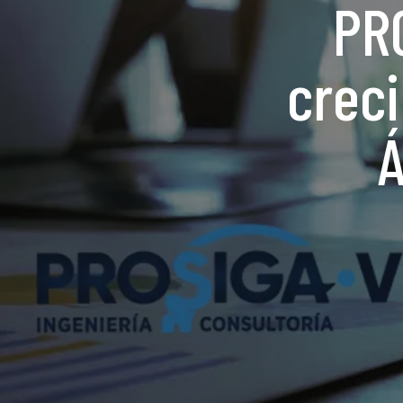
PR
crec
Á