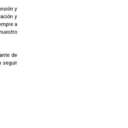
ansión y
uación y
empre a
 nuestro
tante de
n seguir