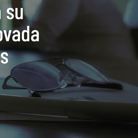
 su
ovada
es