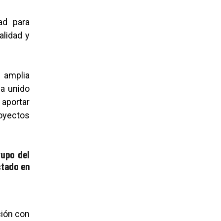
ad para
alidad y
 amplia
ha unido
a aportar
royectos
rupo del
stado en
ción con