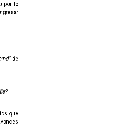
 por lo
ingresar
mind”
de
ile?
ios que
 avances