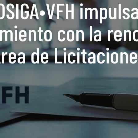
OSIGA•VFH impulsa
imiento con la ren
rea de Licitacion