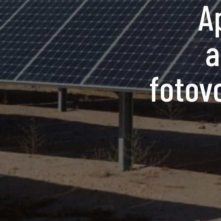
A
a
fotov