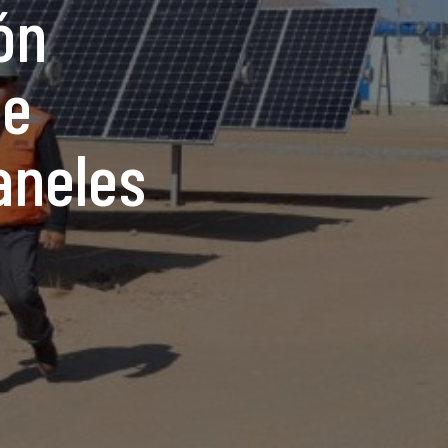
ón
ue
aneles