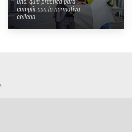
uno: guía práctica para
cumplir con la normativa
chilena
A